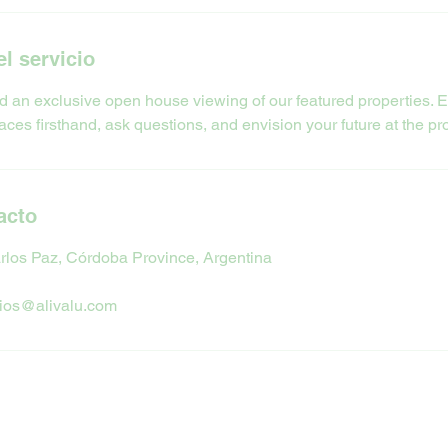
l servicio
nd an exclusive open house viewing of our featured properties. E
es firsthand, ask questions, and envision your future at the pro
acto
arlos Paz, Córdoba Province, Argentina
rios@alivalu.com