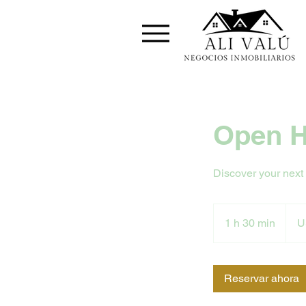
Open H
Discover your next
0
dólar
1 h 30 min
1
U
estad
3
0
Reservar ahora
m