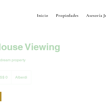
Inicio
Propiedades
Asesoría J
ouse Viewing
 dream property
es
S$ 0
Alberdi
ounidenses