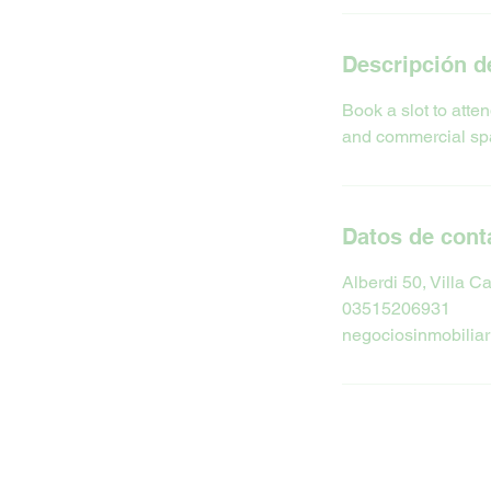
i
n
Descripción de
Book a slot to atte
and commercial spac
Datos de cont
Alberdi 50, Villa C
03515206931
negociosinmobilia