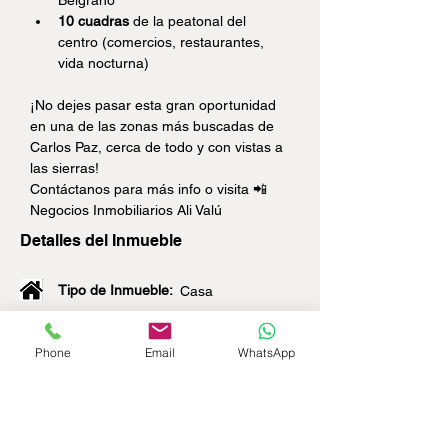
Belgrano
10 cuadras
 de la peatonal del 
centro (comercios, restaurantes, 
vida nocturna)
¡No dejes pasar esta gran oportunidad 
en una de las zonas más buscadas de 
Carlos Paz, cerca de todo y con vistas a 
las sierras!
Contáctanos para más info o visita 📲
Negocios Inmobiliarios Ali Valú
Detalles del Inmueble
Tipo de Inmueble:
Casa
Superficie Total:
250m2
Phone
Email
WhatsApp
Superficie Cubierta:
34m2
Ambientes:
250m2