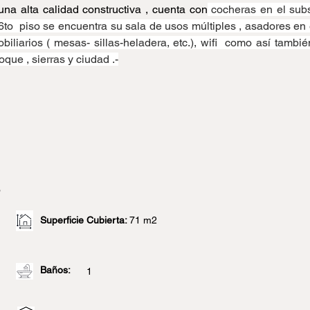
una alta calidad constructiva , cuenta con
 cocheras en el subs
6to  piso se encuentra su sala de usos múltiples , asadores en
iliarios ( mesas- sillas-heladera, etc.), wifi  como así también
que , sierras y ciudad .-
o
Superficie Cubierta:
71 m2
Baños:
1