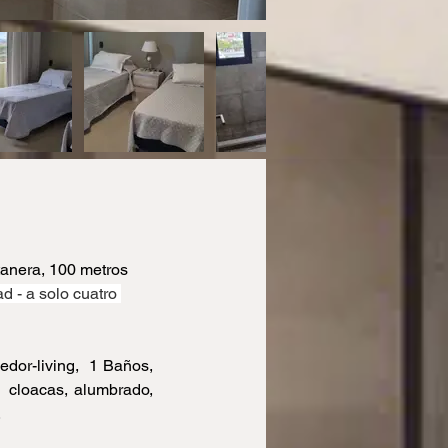
tanera, 100 metros 
d - a solo cuatro 
or-living,  1 Baños, 
  cloacas, alumbrado, 
.