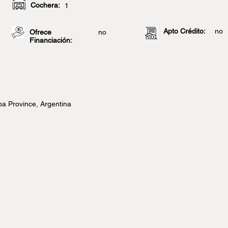
Cochera:
1
Apto Crédito:
no
Ofrece
no
Financiación:
ba Province, Argentina