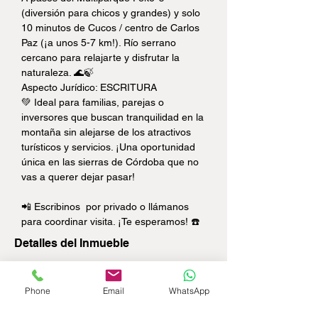
(diversión para chicos y grandes) y solo 
10 minutos de Cucos / centro de Carlos 
Paz (¡a unos 5-7 km!). Río serrano 
cercano para relajarte y disfrutar la 
naturaleza. 🌊🍃
Aspecto Jurídico: ESCRITURA
💚 Ideal para familias, parejas o 
inversores que buscan tranquilidad en la 
montaña sin alejarse de los atractivos 
turísticos y servicios. ¡Una oportunidad 
única en las sierras de Córdoba que no 
vas a querer dejar pasar!
📲 Escribinos  por privado o llámanos  
para coordinar visita. ¡Te esperamos! ☎️
Detalles del Inmueble
Tipo de Inmueble:
Casa
Phone
Email
WhatsApp
Superficie Total:
622m2