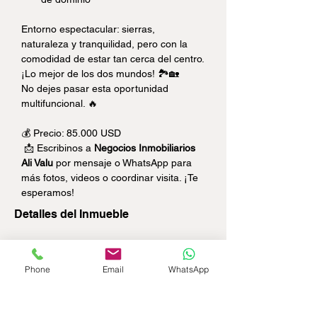
Entorno espectacular: sierras, 
naturaleza y tranquilidad, pero con la 
comodidad de estar tan cerca del centro. 
¡Lo mejor de los dos mundos! 🏞️🏡
No dejes pasar esta oportunidad 
multifuncional. 🔥
💰 Precio: 85.000 USD 
 📩 Escribinos a 
Negocios Inmobiliarios 
Ali Valu
 por mensaje o WhatsApp para 
más fotos, videos o coordinar visita. ¡Te 
esperamos!
Detalles del Inmueble
Tipo de Inmueble:
Casa
Phone
Email
WhatsApp
Superficie Total:
512m2
Superficie Cubierta:
229m2